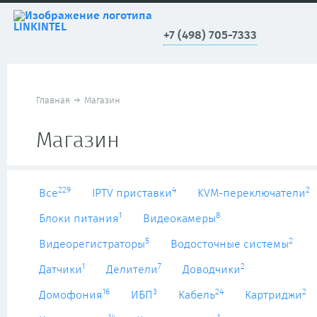
+7 (498) 705-7333
Главная
→
Магазин
Магазин
229
4
2
Все
IPTV приставки
KVM-переключатели
1
8
Блоки питания
Видеокамеры
5
2
Видеорегистраторы
Водосточные системы
1
7
2
Датчики
Делители
Доводчики
16
3
24
2
Домофония
ИБП
Кабель
Картриджи