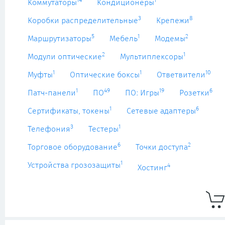
14
1
Коммутаторы
Кондиционеры
3
8
Коробки распределительные
Крепежи
5
1
2
Маршрутизаторы
Мебель
Модемы
2
1
Модули оптические
Мультиплексоры
1
1
10
Муфты
Оптические боксы
Ответвители
1
49
19
6
Патч-панели
ПО
ПО: Игры
Розетки
1
6
Сертификаты, токены
Сетевые адаптеры
3
1
Телефония
Тестеры
6
2
Торговое оборудование
Точки доступа
1
Устройства грозозащиты
4
Хостинг