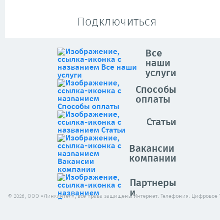
Подключиться
Все
наши
услуги
Способы
оплаты
Статьи
Вакансии
компании
Партнеры
и
© 2026, ООО «Линкинтел», все права защищены Интернет. Телефония. Цифровое 
клиенты