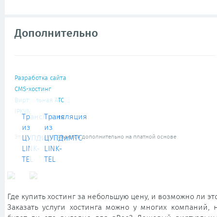
Дополнительно
Разработка сайта
CMS-хостинг
Виртуальная АТС
IPKVM
Трансляция
Трансляция
из
из
Эти услуги оказываются дополнительно на платной основе
ЦУПДиМТС
ЦУПДиМТС
LINK-
LINK-
TEL
TEL
Где купить хостинг за небольшую цену, и возможно ли эт
Заказать услуги хостинга можно у многих компаний, 