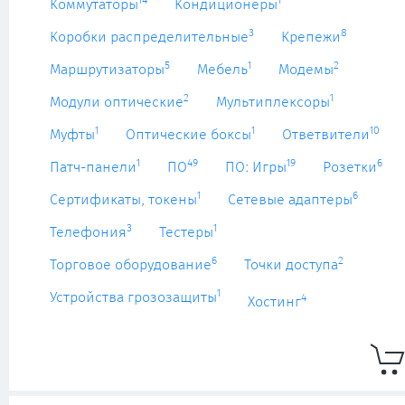
14
1
Коммутаторы
Кондиционеры
3
8
Коробки распределительные
Крепежи
5
1
2
Маршрутизаторы
Мебель
Модемы
2
1
Модули оптические
Мультиплексоры
1
1
10
Муфты
Оптические боксы
Ответвители
1
49
19
6
Патч-панели
ПО
ПО: Игры
Розетки
1
6
Сертификаты, токены
Сетевые адаптеры
3
1
Телефония
Тестеры
6
2
Торговое оборудование
Точки доступа
1
Устройства грозозащиты
4
Хостинг