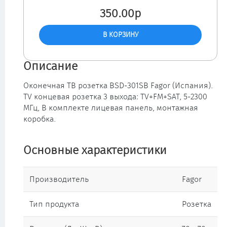
350.00р
Описание
Окoнeчная ТВ розетка BSD-301SВ Fagor (Испания).
TV концeвaя poзетка 3 выxода: TV+FM+SAT, 5-2300
MГц, В комплeкте лицевaя панeль, монтажная
коробка.
Основные характеристики
Производитель
Fagor
Тип продукта
Розетка