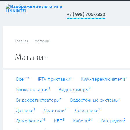
+7 (498) 705-7333
Главная
→
Магазин
Магазин
229
4
2
Все
IPTV приставки
KVM-переключатели
1
8
Блоки питания
Видеокамеры
5
2
Видеорегистраторы
Водосточные системы
1
7
2
Датчики
Делители
Доводчики
16
3
24
2
Домофония
ИБП
Кабель
Картриджи