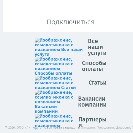
Подключиться
Все
наши
услуги
Способы
оплаты
Статьи
Вакансии
компании
Партнеры
и
© 2026, ООО «Линкинтел», все права защищены Интернет. Телефония. Цифровое 
клиенты