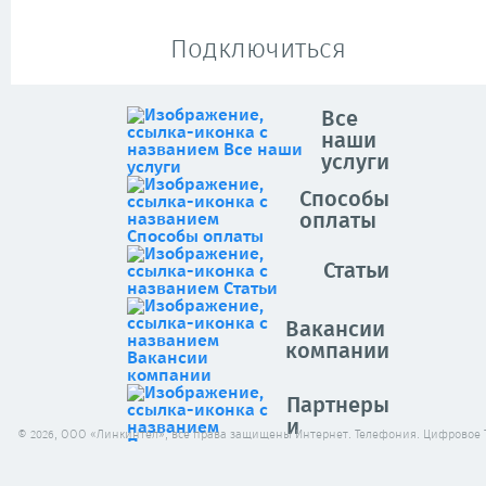
Подключиться
Все
наши
услуги
Способы
оплаты
Статьи
Вакансии
компании
Партнеры
и
© 2026, ООО «Линкинтел», все права защищены Интернет. Телефония. Цифровое 
клиенты