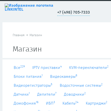
+7 (498) 705-7333
Главная
→
Магазин
Магазин
229
4
2
Все
IPTV приставки
KVM-переключатели
1
8
Блоки питания
Видеокамеры
5
2
Видеорегистраторы
Водосточные системы
1
7
2
Датчики
Делители
Доводчики
16
3
24
2
Домофония
ИБП
Кабель
Картриджи