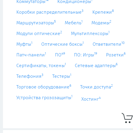
14
1
Коммутаторы
Кондиционеры
3
8
Коробки распределительные
Крепежи
5
1
2
Маршрутизаторы
Мебель
Модемы
2
1
Модули оптические
Мультиплексоры
1
1
10
Муфты
Оптические боксы
Ответвители
1
49
19
6
Патч-панели
ПО
ПО: Игры
Розетки
1
6
Сертификаты, токены
Сетевые адаптеры
3
1
Телефония
Тестеры
6
2
Торговое оборудование
Точки доступа
1
Устройства грозозащиты
4
Хостинг