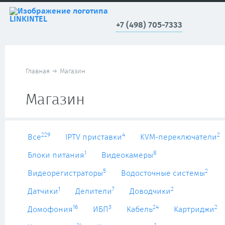
+7 (498) 705-7333
Главная
→
Магазин
Магазин
229
4
2
Все
IPTV приставки
KVM-переключатели
1
8
Блоки питания
Видеокамеры
5
2
Видеорегистраторы
Водосточные системы
1
7
2
Датчики
Делители
Доводчики
16
3
24
2
Домофония
ИБП
Кабель
Картриджи