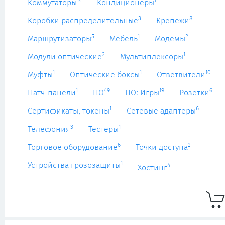
14
1
Коммутаторы
Кондиционеры
3
8
Коробки распределительные
Крепежи
5
1
2
Маршрутизаторы
Мебель
Модемы
2
1
Модули оптические
Мультиплексоры
1
1
10
Муфты
Оптические боксы
Ответвители
1
49
19
6
Патч-панели
ПО
ПО: Игры
Розетки
1
6
Сертификаты, токены
Сетевые адаптеры
3
1
Телефония
Тестеры
6
2
Торговое оборудование
Точки доступа
1
Устройства грозозащиты
4
Хостинг