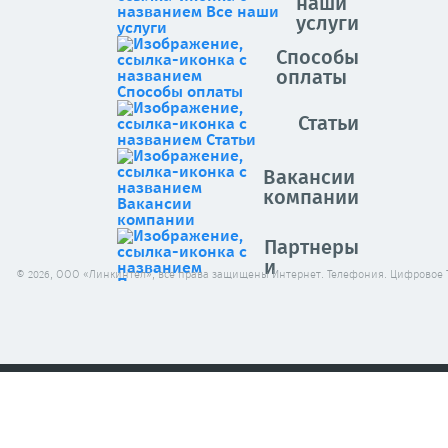
наши
услуги
Способы
оплаты
Статьи
Вакансии
компании
Партнеры
и
© 2026, ООО «Линкинтел», все права защищены Интернет. Телефония. Цифровое 
клиенты
Архив
новостей