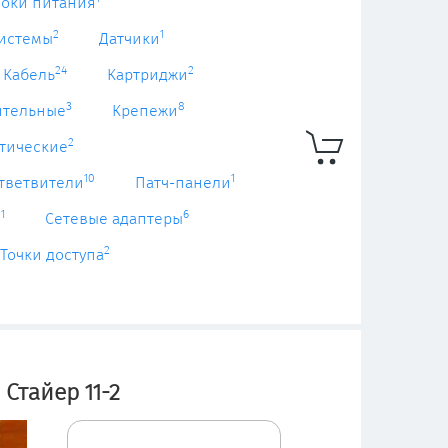
локи питания
2
1
системы
Датчики
24
2
Кабель
Картриджи
3
8
ительные
Крепежи
2
тические
10
1
тветвители
Патч-панели
1
6
ы
Сетевые адаптеры
2
Точки доступа
Стайер 11-2