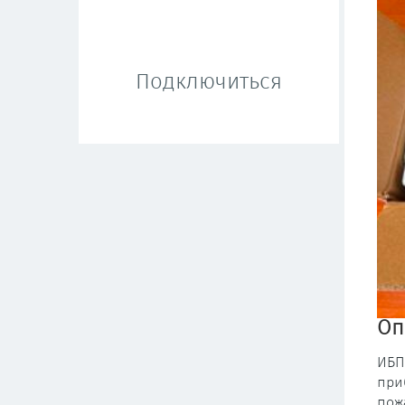
Подключиться
Оп
ИБП
при
пож