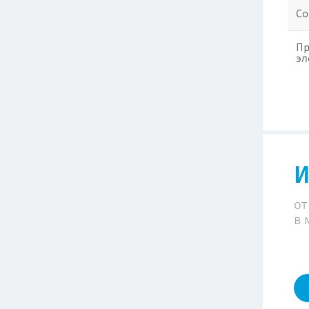
Со
Пр
эл
И
от
в 