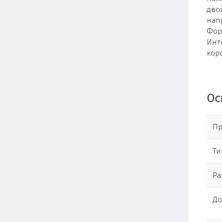
дво
нап
Фор
Инт
кор
Ос
Пр
Ти
Ра
До