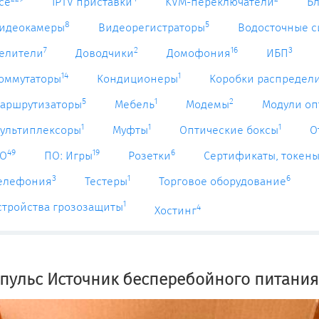
се
IPTV приставки
KVM-переключатели
Б
8
5
идеокамеры
Видеорегистраторы
Водосточные 
7
2
16
3
елители
Доводчики
Домофония
ИБП
14
1
оммутаторы
Кондиционеры
Коробки распредел
5
1
2
аршрутизаторы
Мебель
Модемы
Модули оп
1
1
1
ультиплексоры
Муфты
Оптические боксы
О
49
19
6
О
ПО: Игры
Розетки
Сертификаты, токен
3
1
6
елефония
Тестеры
Торговое оборудование
1
стройства грозозащиты
4
Хостинг
пульс Источник бесперебойного питания 