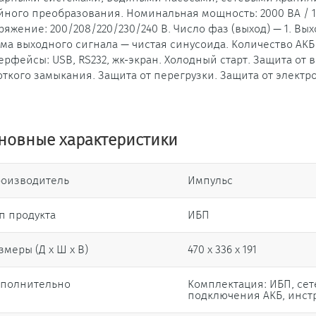
йного преобразования. Номинальная мощность: 2000 ВА / 180
ряжение: 200/208/220/230/240 В. Число фаз (выход) — 1. Вы
ма выходного сигнала — чистая синусоида. Количество АКБ 
ерфейсы: USB, RS232, жк-экран. Холодный старт. Защита от
откого замыкания. Защита от перегрузки. Защита от элект
новные характеристики
оизводитель
Импульс
п продукта
ИБП
змеры (Д х Ш х В)
470 x 336 x 191
полнительно
Комплектация: ИБП, сет
подключения АКБ, инст