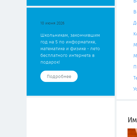
В
В
Д
10 июня 2026
К
Школьникам, закончившим
год на 5 по информатике,
М
математике и физике - лето
бесплатного интернета в
М
подарок!
П
Подробнее
Т
У
Им