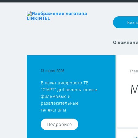
Бизн
О компан
13 июля 2026
Гла
В пакет цифрового ТВ
М
"СТАРТ" добавлены новые
фильмовые и
развлекательные
телеканалы
Подробнее