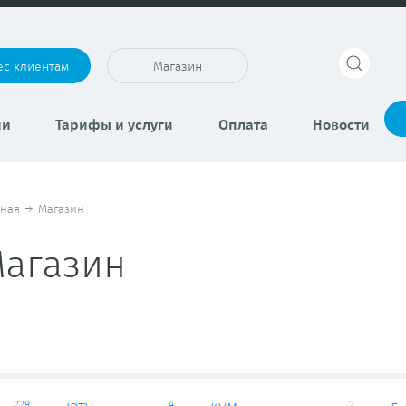
ес клиентам
Магазин
ии
Тарифы и услуги
Оплата
Новости
вная
→
Магазин
агазин
229
4
2