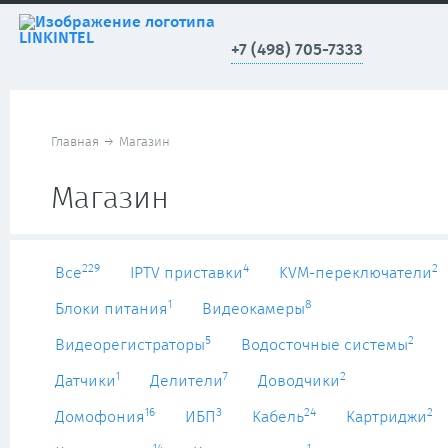
+7 (498) 705-7333
Главная
→
Магазин
Магазин
229
4
2
Все
IPTV приставки
KVM-переключатели
1
8
Блоки питания
Видеокамеры
5
2
Видеорегистраторы
Водосточные системы
1
7
2
Датчики
Делители
Доводчики
16
3
24
2
Домофония
ИБП
Кабель
Картриджи