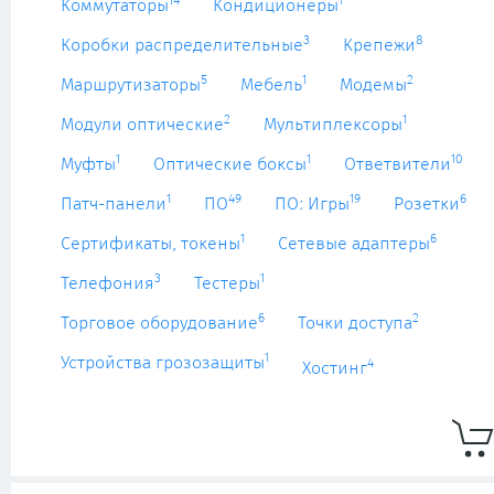
14
1
Коммутаторы
Кондиционеры
3
8
Коробки распределительные
Крепежи
5
1
2
Маршрутизаторы
Мебель
Модемы
2
1
Модули оптические
Мультиплексоры
1
1
10
Муфты
Оптические боксы
Ответвители
1
49
19
6
Патч-панели
ПО
ПО: Игры
Розетки
1
6
Сертификаты, токены
Сетевые адаптеры
3
1
Телефония
Тестеры
6
2
Торговое оборудование
Точки доступа
1
Устройства грозозащиты
4
Хостинг