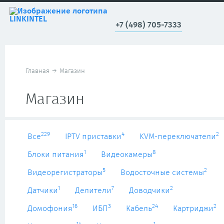
+7 (498) 705-7333
Главная
→
Магазин
Магазин
229
4
2
Все
IPTV приставки
KVM-переключатели
1
8
Блоки питания
Видеокамеры
5
2
Видеорегистраторы
Водосточные системы
1
7
2
Датчики
Делители
Доводчики
16
3
24
2
Домофония
ИБП
Кабель
Картриджи