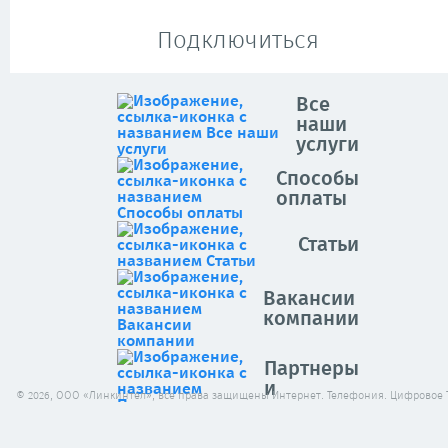
Подключиться
Все
наши
услуги
Способы
оплаты
Статьи
Вакансии
компании
Партнеры
и
© 2026, ООО «Линкинтел», все права защищены Интернет. Телефония. Цифровое 
клиенты