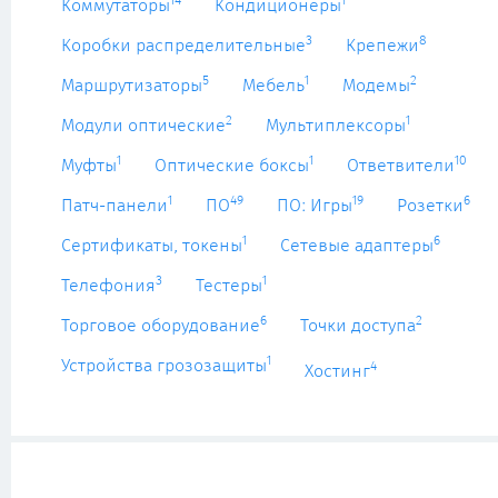
14
1
Коммутаторы
Кондиционеры
3
8
Коробки распределительные
Крепежи
5
1
2
Маршрутизаторы
Мебель
Модемы
2
1
Модули оптические
Мультиплексоры
1
1
10
Муфты
Оптические боксы
Ответвители
1
49
19
6
Патч-панели
ПО
ПО: Игры
Розетки
1
6
Сертификаты, токены
Сетевые адаптеры
3
1
Телефония
Тестеры
6
2
Торговое оборудование
Точки доступа
1
Устройства грозозащиты
4
Хостинг