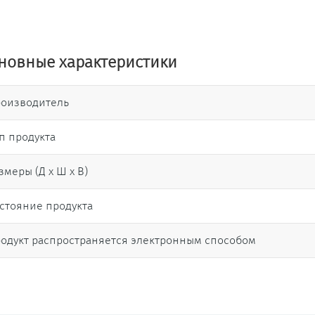
новные характеристики
оизводитель
п продукта
змеры (Д х Ш х В)
стояние продукта
одукт распространяется электронным способом