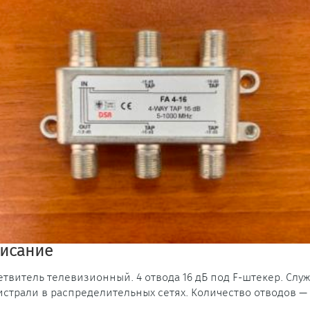
исание
етвитель телевизионный. 4 отвода 16 дБ под F-штекер. Служ
истрали в распределительных сетях. Количество отводов — 4