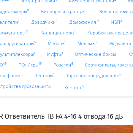
се
IPTV приставки
KVM-переключатели
Б
8
5
идеокамеры
Видеорегистраторы
Водосточные 
7
2
16
3
елители
Доводчики
Домофония
ИБП
14
1
оммутаторы
Кондиционеры
Коробки распредел
5
1
2
аршрутизаторы
Мебель
Модемы
Модули оп
1
1
1
ультиплексоры
Муфты
Оптические боксы
О
49
19
6
О
ПО: Игры
Розетки
Сертификаты, токен
3
1
6
елефония
Тестеры
Торговое оборудование
1
стройства грозозащиты
4
Хостинг
R Ответвитель ТВ FA 4-16 4 отвода 16 дБ