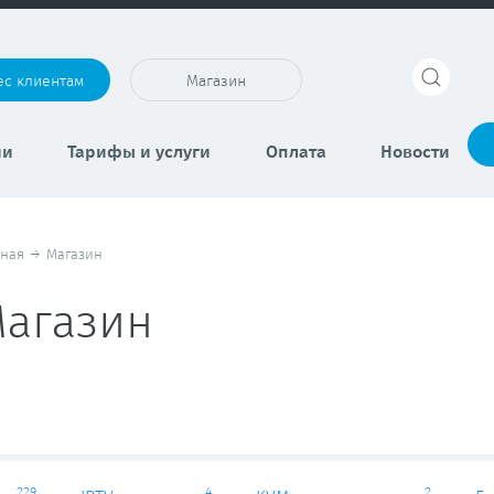
ес клиентам
Магазин
ии
Тарифы и услуги
Оплата
Новости
вная
→
Магазин
агазин
229
4
2