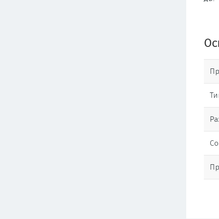
Ос
Пр
Ти
Ра
Со
Пр