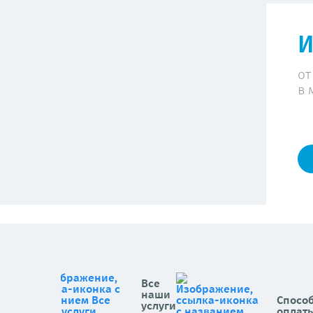
И
от
в 
Все
наши
Спосо
услуги
оплат