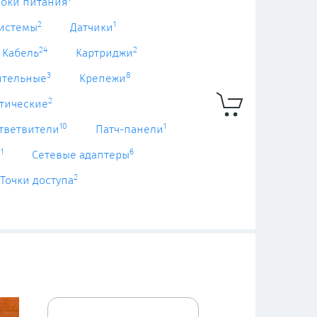
локи питания
2
1
системы
Датчики
24
2
Кабель
Картриджи
3
8
ительные
Крепежи
2
тические
10
1
тветвители
Патч-панели
1
6
ы
Сетевые адаптеры
2
Точки доступа