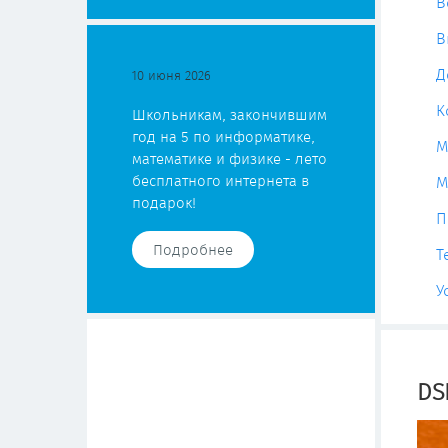
В
В
Д
10 июня 2026
К
Школьникам, закончившим
год на 5 по информатике,
М
математике и физике - лето
бесплатного интернета в
М
подарок!
П
Подробнее
Т
У
DS