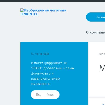
Бизн
О компан
13 июля 2026
Гла
В пакет цифрового ТВ
М
"СТАРТ" добавлены новые
фильмовые и
развлекательные
телеканалы
Подробнее