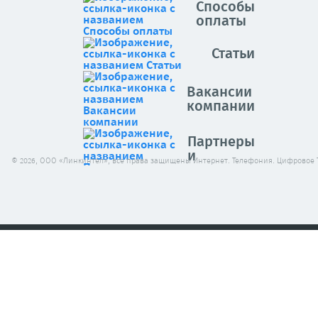
Способы
оплаты
Статьи
Вакансии
компании
Партнеры
и
© 2026, ООО «Линкинтел», все права защищены Интернет. Телефония. Цифровое 
клиенты
Архив
новостей