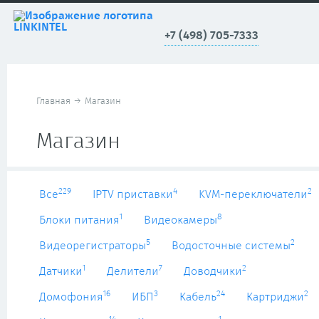
+7 (498) 705-7333
Главная
→
Магазин
Магазин
229
4
2
Все
IPTV приставки
KVM-переключатели
1
8
Блоки питания
Видеокамеры
5
2
Видеорегистраторы
Водосточные системы
1
7
2
Датчики
Делители
Доводчики
16
3
24
2
Домофония
ИБП
Кабель
Картриджи