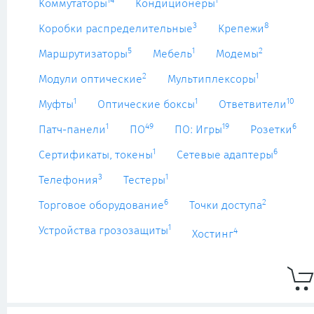
14
1
Коммутаторы
Кондиционеры
3
8
Коробки распределительные
Крепежи
5
1
2
Маршрутизаторы
Мебель
Модемы
2
1
Модули оптические
Мультиплексоры
1
1
10
Муфты
Оптические боксы
Ответвители
1
49
19
6
Патч-панели
ПО
ПО: Игры
Розетки
1
6
Сертификаты, токены
Сетевые адаптеры
3
1
Телефония
Тестеры
6
2
Торговое оборудование
Точки доступа
1
Устройства грозозащиты
4
Хостинг