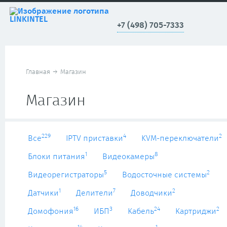
+7 (498) 705-7333
Главная
→
Магазин
Магазин
229
4
2
Все
IPTV приставки
KVM-переключатели
1
8
Блоки питания
Видеокамеры
5
2
Видеорегистраторы
Водосточные системы
1
7
2
Датчики
Делители
Доводчики
16
3
24
2
Домофония
ИБП
Кабель
Картриджи