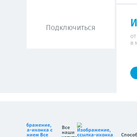
И
Подключиться
от
в 
Все
наши
Спосо