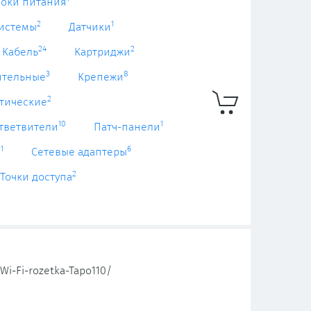
локи питания
2
1
системы
Датчики
24
2
Кабель
Картриджи
3
8
ительные
Крепежи
2
тические
10
1
тветвители
Патч-панели
1
6
ы
Сетевые адаптеры
2
Точки доступа
i-Fi-rozetka-Tapo110/