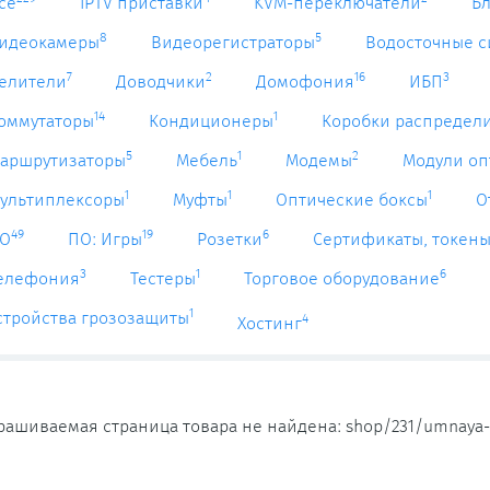
се
IPTV приставки
KVM-переключатели
Б
8
5
идеокамеры
Видеорегистраторы
Водосточные 
7
2
16
3
елители
Доводчики
Домофония
ИБП
14
1
оммутаторы
Кондиционеры
Коробки распредел
5
1
2
аршрутизаторы
Мебель
Модемы
Модули оп
1
1
1
ультиплексоры
Муфты
Оптические боксы
О
49
19
6
О
ПО: Игры
Розетки
Сертификаты, токен
3
1
6
елефония
Тестеры
Торговое оборудование
1
стройства грозозащиты
4
Хостинг
рашиваемая страница товара не найдена: shop/231/umnaya-W