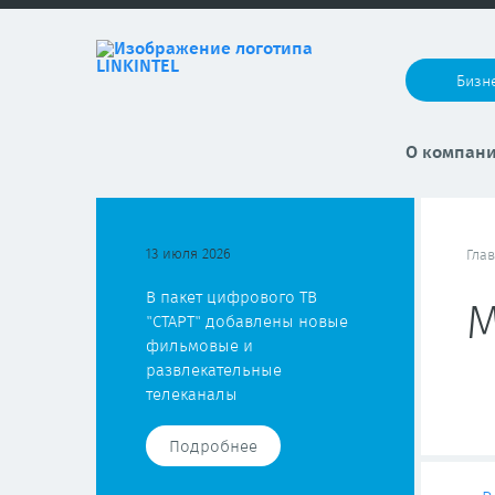
Бизн
О компан
13 июля 2026
Гла
В пакет цифрового ТВ
М
"СТАРТ" добавлены новые
фильмовые и
развлекательные
телеканалы
Подробнее