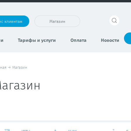
ес клиентам
Магазин
ии
Тарифы и услуги
Оплата
Новости
вная
→
Магазин
агазин
229
4
2