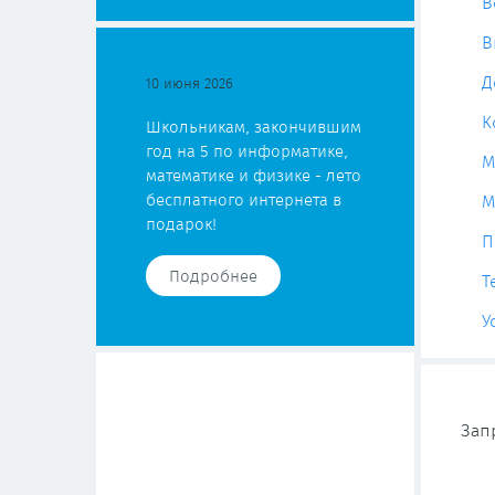
В
В
Д
10 июня 2026
К
Школьникам, закончившим
год на 5 по информатике,
М
математике и физике - лето
бесплатного интернета в
М
подарок!
П
Подробнее
Т
У
Зап