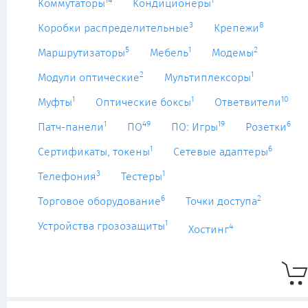
14
1
Коммутаторы
Кондиционеры
3
8
Коробки распределительные
Крепежи
5
1
2
Маршрутизаторы
Мебель
Модемы
2
1
Модули оптические
Мультиплексоры
1
1
10
Муфты
Оптические боксы
Ответвители
1
49
19
6
Патч-панели
ПО
ПО: Игры
Розетки
1
6
Сертификаты, токены
Сетевые адаптеры
3
1
Телефония
Тестеры
6
2
Торговое оборудование
Точки доступа
1
Устройства грозозащиты
4
Хостинг