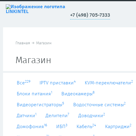
+7 (498) 705-7333
Главная
→
Магазин
Магазин
229
4
2
Все
IPTV приставки
KVM-переключатели
1
8
Блоки питания
Видеокамеры
5
2
Видеорегистраторы
Водосточные системы
1
7
2
Датчики
Делители
Доводчики
16
3
24
2
Домофония
ИБП
Кабель
Картриджи