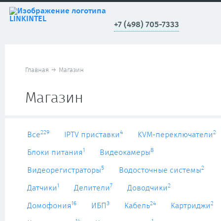
+7 (498) 705-7333
Главная
→
Магазин
Магазин
229
4
2
Все
IPTV приставки
KVM-переключатели
1
8
Блоки питания
Видеокамеры
5
2
Видеорегистраторы
Водосточные системы
1
7
2
Датчики
Делители
Доводчики
16
3
24
2
Домофония
ИБП
Кабель
Картриджи