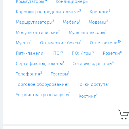
14
1
Коммутаторы
Кондиционеры
3
8
Коробки распределительные
Крепежи
5
1
2
Маршрутизаторы
Мебель
Модемы
2
1
Модули оптические
Мультиплексоры
1
1
10
Муфты
Оптические боксы
Ответвители
1
49
19
6
Патч-панели
ПО
ПО: Игры
Розетки
1
6
Сертификаты, токены
Сетевые адаптеры
3
1
Телефония
Тестеры
6
2
Торговое оборудование
Точки доступа
1
Устройства грозозащиты
4
Хостинг