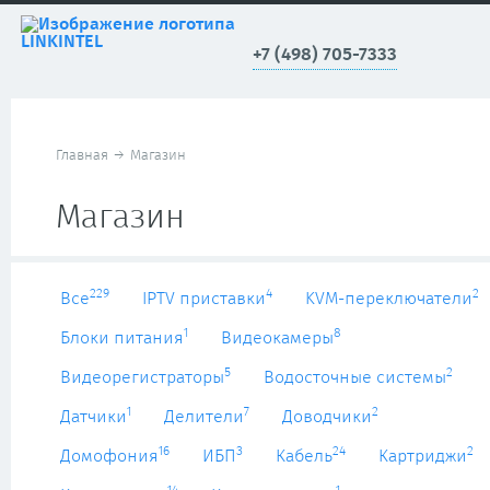
+7 (498) 705-7333
Главная
→
Магазин
Магазин
229
4
2
Все
IPTV приставки
KVM-переключатели
1
8
Блоки питания
Видеокамеры
5
2
Видеорегистраторы
Водосточные системы
1
7
2
Датчики
Делители
Доводчики
16
3
24
2
Домофония
ИБП
Кабель
Картриджи