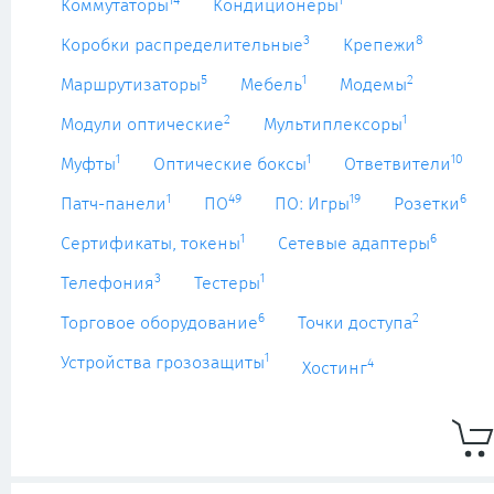
14
1
Коммутаторы
Кондиционеры
3
8
Коробки распределительные
Крепежи
5
1
2
Маршрутизаторы
Мебель
Модемы
2
1
Модули оптические
Мультиплексоры
1
1
10
Муфты
Оптические боксы
Ответвители
1
49
19
6
Патч-панели
ПО
ПО: Игры
Розетки
1
6
Сертификаты, токены
Сетевые адаптеры
3
1
Телефония
Тестеры
6
2
Торговое оборудование
Точки доступа
1
Устройства грозозащиты
4
Хостинг