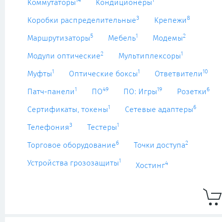
14
1
Коммутаторы
Кондиционеры
3
8
Коробки распределительные
Крепежи
5
1
2
Маршрутизаторы
Мебель
Модемы
2
1
Модули оптические
Мультиплексоры
1
1
10
Муфты
Оптические боксы
Ответвители
1
49
19
6
Патч-панели
ПО
ПО: Игры
Розетки
1
6
Сертификаты, токены
Сетевые адаптеры
3
1
Телефония
Тестеры
6
2
Торговое оборудование
Точки доступа
1
Устройства грозозащиты
4
Хостинг