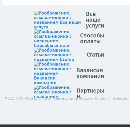
Все
наши
услуги
Способы
оплаты
Статьи
Вакансии
компании
Партнеры
и
© 2026, ООО «Линкинтел», все права защищены Интернет. Телефония. Цифровое 
клиенты
Архив
новостей