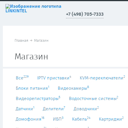
+7 (498) 705-7333
Главная
→
Магазин
Магазин
229
4
2
Все
IPTV приставки
KVM-переключатели
1
8
Блоки питания
Видеокамеры
5
2
Видеорегистраторы
Водосточные системы
1
7
2
Датчики
Делители
Доводчики
16
3
24
2
Домофония
ИБП
Кабель
Картриджи