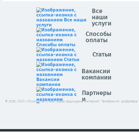
Все
наши
услуги
Способы
оплаты
Статьи
Вакансии
компании
Партнеры
и
© 2026, ООО «Линкинтел», все права защищены Интернет. Телефония. Цифровое 
клиенты
Архив
новостей