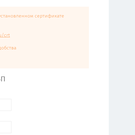
 установленном сертификате
u/crt
добства
БП