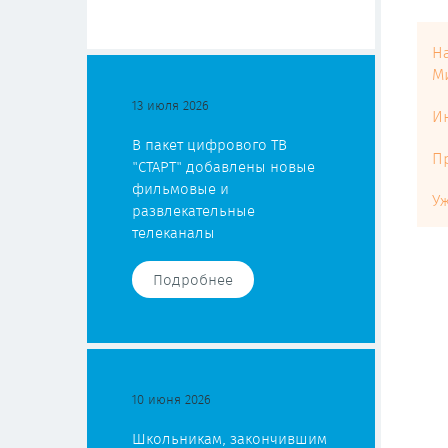
Н
М
13 июля 2026
И
В пакет цифрового ТВ
П
"СТАРТ" добавлены новые
фильмовые и
У
развлекательные
телеканалы
Подробнее
10 июня 2026
Школьникам, закончившим