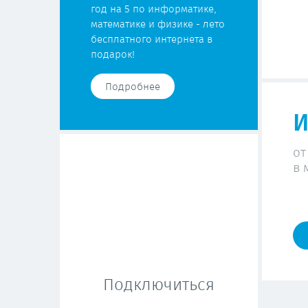
год на 5 по информатике,
математике и физике - лето
бесплатного интернета в
подарок!
Подробнее
И
от
в 
Подключиться