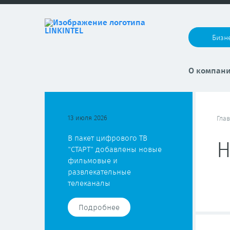
Бизн
О компан
13 июля 2026
Гла
В пакет цифрового ТВ
Н
"СТАРТ" добавлены новые
фильмовые и
развлекательные
телеканалы
Подробнее