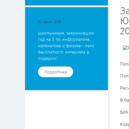
З
Ю
10 июня 2026
20
Школьникам, закончившим
год на 5 по информатике,
математике и физике - лето
бесплатного интернета в
подарок!
Про
Подробнее
Пол
Рас
В б
БИК:
Корр