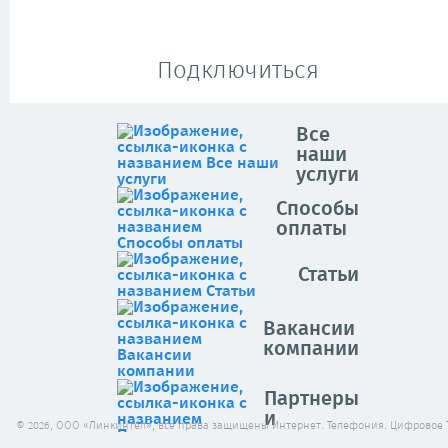
Подключиться
Все
наши
услуги
Способы
оплаты
Статьи
Вакансии
компании
Партнеры
и
© 2026, ООО «Линкинтел», все права защищены Интернет. Телефония. Цифровое 
клиенты