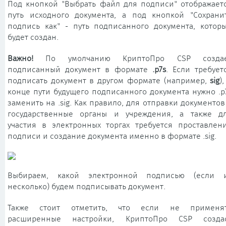
Под кнопкой "Выбрать файл для подписи" отображает
путь исходного документа, а под кнопкой "Сохрани
подпись как" - путь подписанного документа, котор
будет создан.
Важно!
По умолчанию КриптоПро CSP созда
подписанный документ в формате
.p7s
. Если требует
подписать документ в другом формате (например,
sig
),
конце пути будущего подписанного документа нужно .p
заменить на .sig. Как правило, для отправки документов
государственные органы и учреждения, а также д
участия в электронных торгах требуется проставлен
подписи и создание документа именно в формате .sig.
Выбираем, какой электронной подписью (если 
несколько) будем подписывать документ.
Также стоит отметить, что если не применя
расширенные настройки, КриптоПро CSP созда