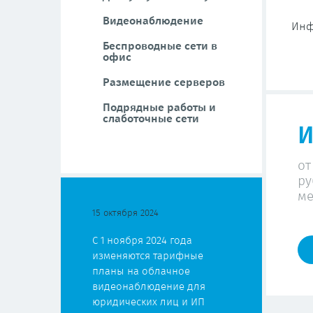
Видеонаблюдение
Инф
Беспроводные сети в
офис
Размещение серверов
Подрядные работы и
слаботочные сети
И
от
ру
ме
15 октября 2024
С 1 ноября 2024 года
изменяются тарифные
планы на облачное
видеонаблюдение для
юридических лиц и ИП