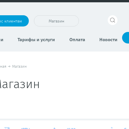
ес клиентам
Магазин
ии
Тарифы и услуги
Оплата
Новости
вная
→
Магазин
агазин
229
4
2