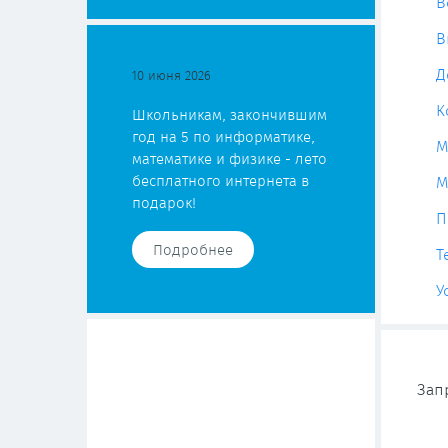
В
В
Д
10 июня 2026
К
Школьникам, закончившим
год на 5 по информатике,
М
математике и физике - лето
бесплатного интернета в
М
подарок!
П
Подробнее
Т
У
Зап