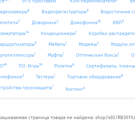
се
IPTV приставки
KVM-переключатели
Б
8
5
идеокамеры
Видеорегистраторы
Водосточные 
7
2
16
3
елители
Доводчики
Домофония
ИБП
14
1
оммутаторы
Кондиционеры
Коробки распредел
5
1
2
аршрутизаторы
Мебель
Модемы
Модули оп
1
1
1
ультиплексоры
Муфты
Оптические боксы
О
49
19
6
О
ПО: Игры
Розетки
Сертификаты, токен
3
1
6
елефония
Тестеры
Торговое оборудование
1
стройства грозозащиты
4
Хостинг
рашиваемая страница товара не найдена: shop/430/RB3011U