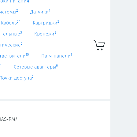
локи питания
2
1
системы
Датчики
24
2
Кабель
Картриджи
3
8
ительные
Крепежи
2
тические
10
1
тветвители
Патч-панели
1
6
ы
Сетевые адаптеры
2
Точки доступа
iAS-RM/