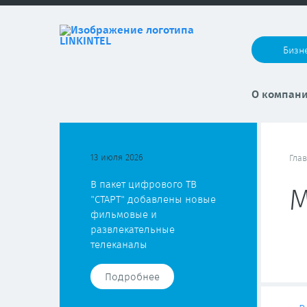
Бизн
О компан
13 июля 2026
Гла
В пакет цифрового ТВ
М
"СТАРТ" добавлены новые
фильмовые и
развлекательные
телеканалы
Подробнее