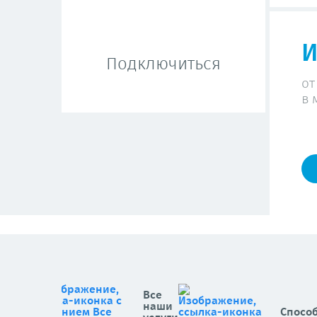
И
Подключиться
от
в 
Все
наши
Спосо